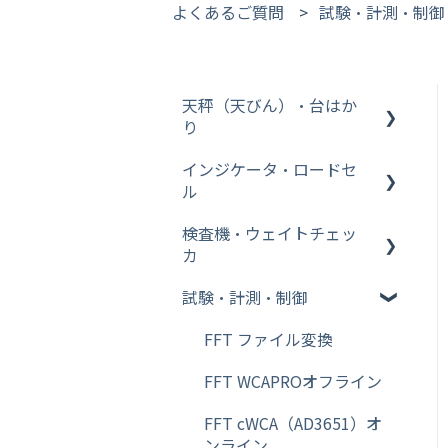
よくあるご質問
試験・計測・制御
天秤（天びん）・台はか
り
インジケータ・ロードセ
その他【WinCT】
ル
分析機器
検査機・ウェイトチェッ
インジケータ
台はかり
カ
ロードセル
その他【比重測定キット】
試験・計測・制御
ウェイトチェッカ
Bluetooth
金属検出機
FFT ファイル変換
その他【天秤（天びん）・
FFT WCAPROオフライン
台はかり】
FFT cWCA（AD3651）オ
その他【特定計量器】
ンライン