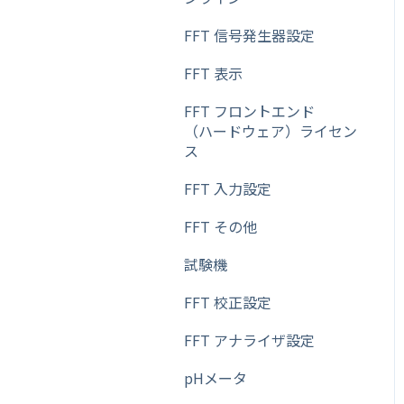
その他【校正用分銅】
FFT 信号発生器設定
その他【除電器（イオナイ
FFT 表示
ザー）】
FFT フロントエンド
その他【フットスイッチ】
（ハードウェア）ライセン
ス
その他【AD8121B】
FFT 入力設定
その他【充電式バッテ
リー・ユニット】
FFT その他
料金ばかり
試験機
その他【コンパクト・プリ
FFT 校正設定
ンタ】
FFT アナライザ設定
天秤（天びん）
pHメータ
その他【バーコードラベル