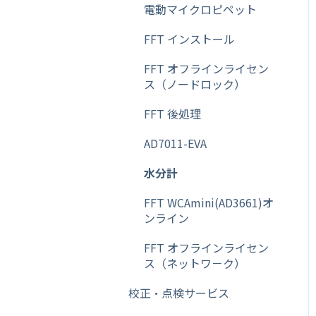
プリンタ】
電動マイクロピペット
その他【ACアダプター】
FFT インストール
その他【マニュアル】
FFT オフラインライセン
ス（ノードロック）
その他【サーマルプリン
タ】
FFT 後処理
その他【天秤（天びん）】
AD7011-EVA
水分計
FFT WCAmini(AD3661)オ
ンライン
FFT オフラインライセン
ス（ネットワ－ク）
校正・点検サービス