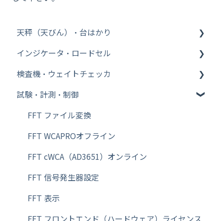
天秤（天びん）・台はかり
インジケータ・ロードセル
その他【WinCT】
検査機・ウェイトチェッカ
分析機器
インジケータ
試験・計測・制御
台はかり
ロードセル
ウェイトチェッカ
その他【比重測定キット】
金属検出機
FFT ファイル変換
Bluetooth
FFT WCAPROオフライン
その他【天秤（天びん）・台はかり】
FFT cWCA（AD3651）オンライン
その他【特定計量器】
FFT 信号発生器設定
その他【校正用分銅】
FFT 表示
その他【除電器（イオナイザー）】
FFT フロントエンド（ハードウェア）ライセンス