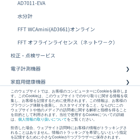
その他【天秤（天びん）】
AD7011-EVA
水分計
FFT WCAmini(AD3661)オンライン
FFT オフラインライセンス（ネットワ－ク）
校正・点検サービス
電子計測機器
家庭用健康機器
電気計測機器
このウェブサイトでは、お客様のコンピューターにCookieを保存しま
医療機器・業務用体重計
デジタルノギス・その他
体温計
す。このCookieは、このウェブサイトでのやり取りに関する情報を収
集し、お客様を記憶するために使用されます。この情報は、お客様の
ブラウジング体験を改善し、カスタマイズすること、ならびにこの
温度データロガー
歩数計
医用電子血圧計・血圧監視装置
ウェブサイトや他のメディアの訪問者に関する解析と指標を得ること
を目的として利用されます。当社で使用するCookieについての詳細
は、
個人情報の取り扱いについて
をご覧ください。
NDT（非破壊検査器）
血圧計
携帯型自動血圧計
拒否した場合、ウェブサイト訪問時にお客様の情報がトラッキングさ
ホーム
Copyright © 2026, 株式会社エー・アンド・デ
れることはありません。情報のトラッキングを希望しないという指定
温湿度計・熱中症指数モニター・タイマー
吸入器
生体情報モニタ・セントラルモニタ
を記憶するために小さなCookieが1つブラウザーに保存されます。
イ