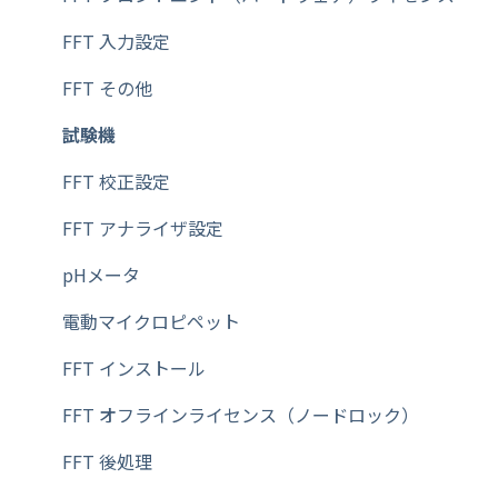
その他【フットスイッチ】
FFT 入力設定
その他【AD8121B】
FFT その他
その他【充電式バッテリー・ユニット】
試験機
料金ばかり
FFT 校正設定
その他【コンパクト・プリンタ】
FFT アナライザ設定
天秤（天びん）
pHメータ
その他【バーコードラベルプリンタ】
電動マイクロピペット
その他【ACアダプター】
FFT インストール
その他【マニュアル】
FFT オフラインライセンス（ノードロック）
その他【サーマルプリンタ】
FFT 後処理