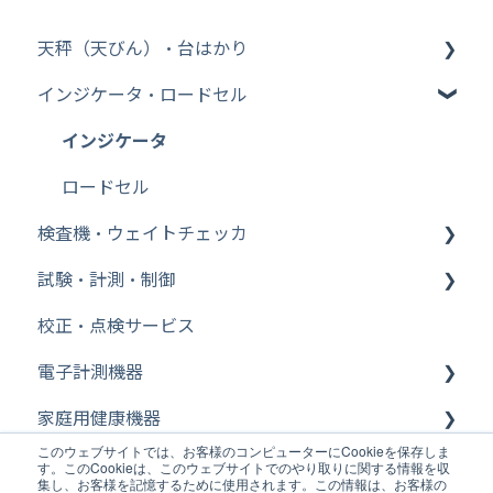
天秤（天びん）・台はかり
インジケータ・ロードセル
その他【WinCT】
分析機器
インジケータ
台はかり
ロードセル
検査機・ウェイトチェッカ
その他【比重測定キット】
試験・計測・制御
Bluetooth
ウェイトチェッカ
校正・点検サービス
その他【天秤（天びん）・台はかり】
金属検出機
FFT ファイル変換
電子計測機器
その他【特定計量器】
FFT WCAPROオフライン
家庭用健康機器
その他【校正用分銅】
FFT cWCA（AD3651）オンライン
電気計測機器
このウェブサイトでは、お客様のコンピューターにCookieを保存しま
医療機器・業務用体重計
その他【除電器（イオナイザー）】
FFT 信号発生器設定
デジタルノギス・その他
体温計
す。このCookieは、このウェブサイトでのやり取りに関する情報を収
集し、お客様を記憶するために使用されます。この情報は、お客様の