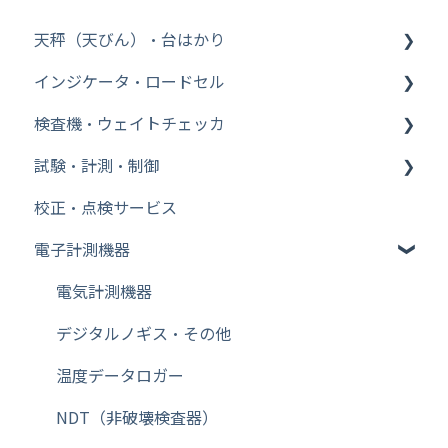
天秤（天びん）・台はかり
インジケータ・ロードセル
その他【WinCT】
検査機・ウェイトチェッカ
分析機器
インジケータ
試験・計測・制御
台はかり
ロードセル
ウェイトチェッカ
校正・点検サービス
その他【比重測定キット】
金属検出機
FFT ファイル変換
電子計測機器
Bluetooth
FFT WCAPROオフライン
その他【天秤（天びん）・台はかり】
FFT cWCA（AD3651）オンライン
電気計測機器
その他【特定計量器】
FFT 信号発生器設定
デジタルノギス・その他
その他【校正用分銅】
FFT 表示
温度データロガー
その他【除電器（イオナイザー）】
FFT フロントエンド（ハードウェア）ライセンス
NDT（非破壊検査器）