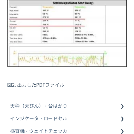
図2. 出力したPDFファイル
天秤（天びん）・台はかり
インジケータ・ロードセル
その他【WinCT】
検査機・ウェイトチェッカ
分析機器
インジケータ