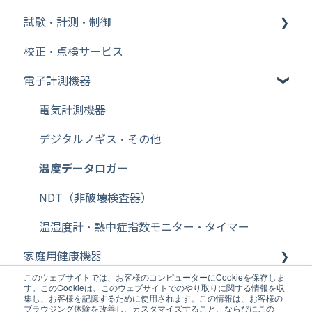
試験・計測・制御
台はかり
ロードセル
ウェイトチェッカ
校正・点検サービス
その他【比重測定キット】
金属検出機
FFT ファイル変換
電子計測機器
Bluetooth
FFT WCAPROオフライン
その他【天秤（天びん）・台はかり】
FFT cWCA（AD3651）オンライン
電気計測機器
その他【特定計量器】
FFT 信号発生器設定
デジタルノギス・その他
その他【校正用分銅】
FFT 表示
温度データロガー
その他【除電器（イオナイザー）】
FFT フロントエンド（ハードウェア）ライセンス
NDT（非破壊検査器）
その他【フットスイッチ】
FFT 入力設定
温湿度計・熱中症指数モニター・タイマー
家庭用健康機器
その他【AD8121B】
FFT その他
このウェブサイトでは、お客様のコンピューターにCookieを保存しま
医療機器・業務用体重計
その他【充電式バッテリー・ユニット】
試験機
体温計
す。このCookieは、このウェブサイトでのやり取りに関する情報を収
集し、お客様を記憶するために使用されます。この情報は、お客様の
ブラウジング体験を改善し、カスタマイズすること、ならびにこの