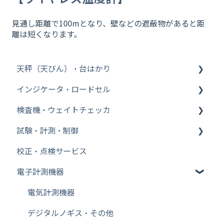
見通し距離で100mとなり、壁などの遮蔽物があると距
離は短くなります。
天秤（天びん）・台はかり
インジケータ・ロードセル
その他【WinCT】
検査機・ウェイトチェッカ
分析機器
インジケータ
試験・計測・制御
台はかり
ロードセル
ウェイトチェッカ
校正・点検サービス
その他【比重測定キット】
金属検出機
FFT ファイル変換
電子計測機器
Bluetooth
FFT WCAPROオフライン
その他【天秤（天びん）・台はかり】
FFT cWCA（AD3651）オンライン
電気計測機器
その他【特定計量器】
FFT 信号発生器設定
デジタルノギス・その他