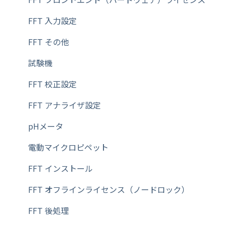
その他【フットスイッチ】
FFT 入力設定
その他【AD8121B】
FFT その他
その他【充電式バッテリー・ユニット】
試験機
料金ばかり
FFT 校正設定
その他【コンパクト・プリンタ】
FFT アナライザ設定
天秤（天びん）
pHメータ
その他【バーコードラベルプリンタ】
電動マイクロピペット
その他【ACアダプター】
FFT インストール
その他【マニュアル】
FFT オフラインライセンス（ノードロック）
その他【サーマルプリンタ】
FFT 後処理