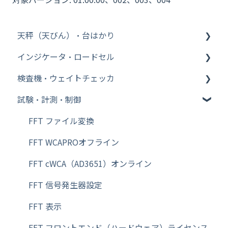
天秤（天びん）・台はかり
インジケータ・ロードセル
その他【WinCT】
検査機・ウェイトチェッカ
分析機器
インジケータ
試験・計測・制御
台はかり
ロードセル
ウェイトチェッカ
その他【比重測定キット】
金属検出機
FFT ファイル変換
Bluetooth
FFT WCAPROオフライン
その他【天秤（天びん）・台はかり】
FFT cWCA（AD3651）オンライン
その他【特定計量器】
FFT 信号発生器設定
その他【校正用分銅】
FFT 表示
その他【除電器（イオナイザー）】
FFT フロントエンド（ハードウェア）ライセンス