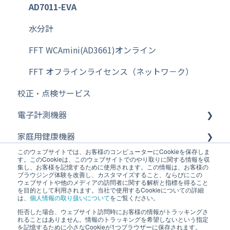
その他【天秤（天びん）】
AD7011-EVA
水分計
FFT WCAmini(AD3661)オンライン
FFT オフラインライセンス（ネットワ－ク）
校正・点検サービス
電子計測機器
家庭用健康機器
電気計測機器
このウェブサイトでは、お客様のコンピューターにCookieを保存しま
医療機器・業務用体重計
デジタルノギス・その他
体温計
す。このCookieは、このウェブサイトでのやり取りに関する情報を収
集し、お客様を記憶するために使用されます。この情報は、お客様の
ブラウジング体験を改善し、カスタマイズすること、ならびにこの
温度データロガー
歩数計
医用電子血圧計・血圧監視装置
ウェブサイトや他のメディアの訪問者に関する解析と指標を得ること
を目的として利用されます。当社で使用するCookieについての詳細
は、
個人情報の取り扱いについて
をご覧ください。
NDT（非破壊検査器）
血圧計
携帯型自動血圧計
拒否した場合、ウェブサイト訪問時にお客様の情報がトラッキングさ
ホーム
Copyright © 2026, 株式会社エー・アンド・デ
れることはありません。情報のトラッキングを希望しないという指定
温湿度計・熱中症指数モニター・タイマー
吸入器
生体情報モニタ・セントラルモニタ
を記憶するために小さなCookieが1つブラウザーに保存されます。
イ