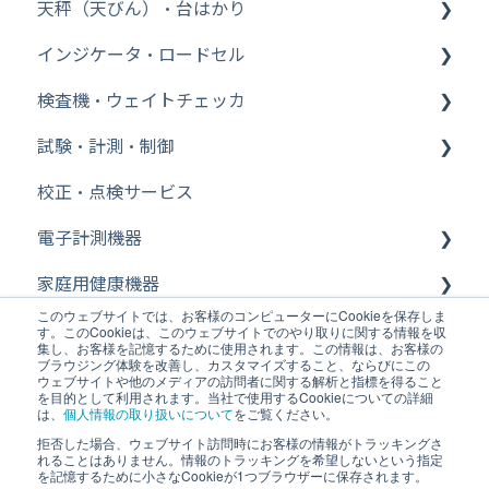
天秤（天びん）・台はかり
インジケータ・ロードセル
その他【WinCT】
検査機・ウェイトチェッカ
分析機器
インジケータ
試験・計測・制御
台はかり
ロードセル
ウェイトチェッカ
校正・点検サービス
その他【比重測定キット】
金属検出機
FFT ファイル変換
電子計測機器
Bluetooth
FFT WCAPROオフライン
家庭用健康機器
その他【天秤（天びん）・台はかり】
FFT cWCA（AD3651）オンライン
電気計測機器
このウェブサイトでは、お客様のコンピューターにCookieを保存しま
医療機器・業務用体重計
その他【特定計量器】
FFT 信号発生器設定
デジタルノギス・その他
体温計
す。このCookieは、このウェブサイトでのやり取りに関する情報を収
集し、お客様を記憶するために使用されます。この情報は、お客様の
ブラウジング体験を改善し、カスタマイズすること、ならびにこの
その他【校正用分銅】
FFT 表示
温度データロガー
歩数計
医用電子血圧計・血圧監視装置
ウェブサイトや他のメディアの訪問者に関する解析と指標を得ること
を目的として利用されます。当社で使用するCookieについての詳細
は、
個人情報の取り扱いについて
をご覧ください。
その他【除電器（イオナイザー）】
FFT フロントエンド（ハードウェア）ライセンス
NDT（非破壊検査器）
血圧計
携帯型自動血圧計
拒否した場合、ウェブサイト訪問時にお客様の情報がトラッキングさ
ホーム
Copyright © 2026, 株式会社エー・アンド・デ
れることはありません。情報のトラッキングを希望しないという指定
その他【フットスイッチ】
FFT 入力設定
温湿度計・熱中症指数モニター・タイマー
吸入器
生体情報モニタ・セントラルモニタ
を記憶するために小さなCookieが1つブラウザーに保存されます。
イ