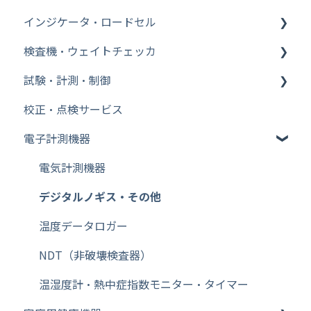
インジケータ・ロードセル
その他【WinCT】
検査機・ウェイトチェッカ
分析機器
インジケータ
試験・計測・制御
台はかり
ロードセル
ウェイトチェッカ
校正・点検サービス
その他【比重測定キット】
金属検出機
FFT ファイル変換
電子計測機器
Bluetooth
FFT WCAPROオフライン
その他【天秤（天びん）・台はかり】
FFT cWCA（AD3651）オンライン
電気計測機器
その他【特定計量器】
FFT 信号発生器設定
デジタルノギス・その他
その他【校正用分銅】
FFT 表示
温度データロガー
その他【除電器（イオナイザー）】
FFT フロントエンド（ハードウェア）ライセンス
NDT（非破壊検査器）
その他【フットスイッチ】
FFT 入力設定
温湿度計・熱中症指数モニター・タイマー