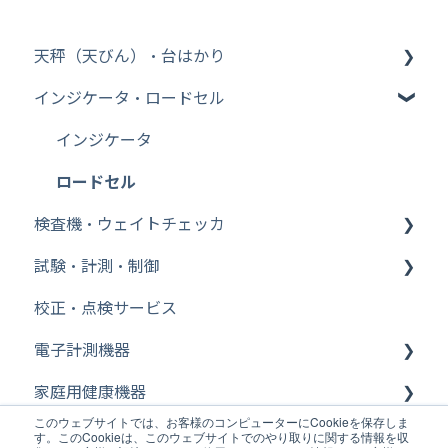
天秤（天びん）・台はかり
インジケータ・ロードセル
その他【WinCT】
分析機器
インジケータ
台はかり
ロードセル
検査機・ウェイトチェッカ
その他【比重測定キット】
試験・計測・制御
Bluetooth
ウェイトチェッカ
校正・点検サービス
その他【天秤（天びん）・台はかり】
金属検出機
FFT ファイル変換
電子計測機器
その他【特定計量器】
FFT WCAPROオフライン
家庭用健康機器
その他【校正用分銅】
FFT cWCA（AD3651）オンライン
電気計測機器
このウェブサイトでは、お客様のコンピューターにCookieを保存しま
医療機器・業務用体重計
その他【除電器（イオナイザー）】
FFT 信号発生器設定
デジタルノギス・その他
体温計
す。このCookieは、このウェブサイトでのやり取りに関する情報を収